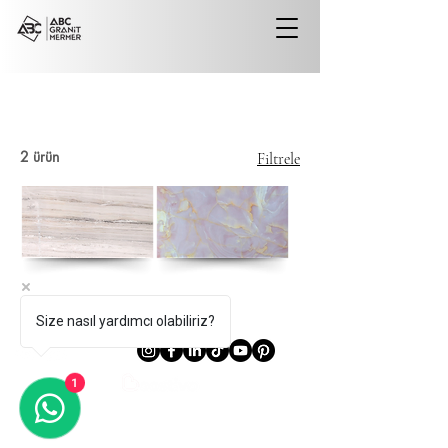
2 ürün
Filtrele
Palissandro
Pink
Bronz
Onyx
Size nasıl yardımcı olabiliriz?
1